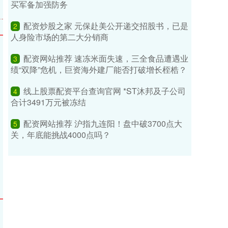
买军备加强防务
配资炒股之家 元保赴美公开递交招股书，已是
2
人身险市场的第二大分销商
配资网站推荐 速冻米面失速，三全食品遭遇业
3
绩“双降”危机，巨资海外建厂能否打破增长桎梏？
线上股票配资平台查询官网 *ST沐邦及子公司
4
合计3491万元被冻结
配资网站推荐 沪指九连阳！盘中破3700点大
5
关，年底能挑战4000点吗？