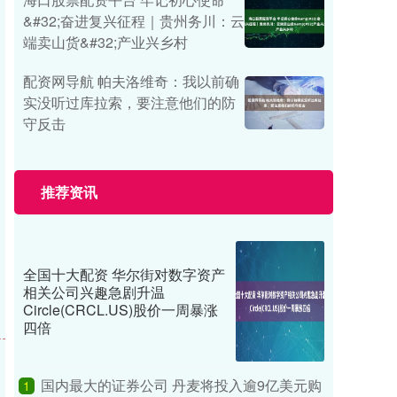
&#32;奋进复兴征程｜贵州务川：云
端卖山货&#32;产业兴乡村
配资网导航 帕夫洛维奇：我以前确
实没听过库拉索，要注意他们的防
守反击
推荐资讯
全国十大配资 华尔街对数字资产
相关公司兴趣急剧升温
Circle(CRCL.US)股价一周暴涨
四倍
国内最大的证券公司 丹麦将投入逾9亿美元购
1