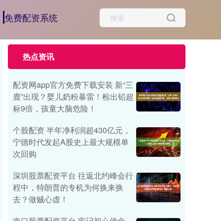
免费配资系统
热点资讯
配资网app官方免费下载安装 新“三
鹿”出现？婴儿奶粉暴雷！检出铅超
标9倍，孩童大脑危险！
个股配资 半年净利润超430亿元，
宁德时代发起A股史上最大规模单
次回购
深圳股票配资平台 往返北约峰会行
程中，特朗普的专机为何换来换
去？做贼心虚！
海口股票配资平台 牢记初心使命