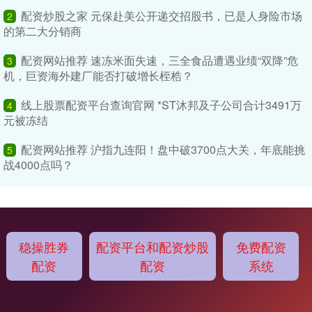
配资炒股之家 元保赴美公开递交招股书，已是人身险市场
2
的第二大分销商
配资网站推荐 速冻米面失速，三全食品遭遇业绩“双降”危
3
机，巨资海外建厂能否打破增长桎梏？
线上股票配资平台查询官网 *ST沐邦及子公司合计3491万
4
元被冻结
配资网站推荐 沪指九连阳！盘中破3700点大关，年底能挑
5
战4000点吗？
稳操胜券
配资平台和配资炒股
免费配资
配资
配资
系统