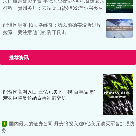
海口股票配资平台 牢记初心使命&#32;奋进复兴
征程｜贵州务川：云端卖山货&#32;产业兴乡村
配资网导航 帕夫洛维奇：我以前确实没听过库
拉索，要注意他们的防守反击
推荐资讯
配资网官网入口 三亿元买下亏损“百年品牌”，
若羽臣携奥伦纳素再冲港交所
国内最大的证券公司 丹麦将投入逾9亿美元购买军备加强防
1
务