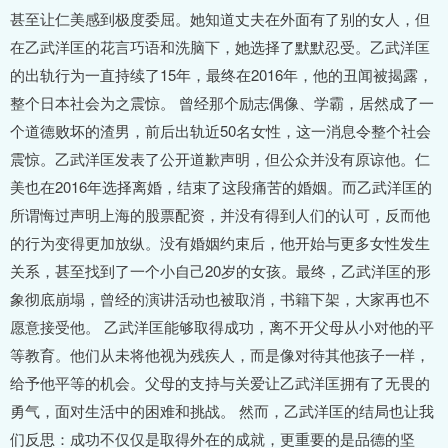
甚至让仁美感到极度委屈。她知道丈夫在外面有了别的女人，但
在乙武洋匡的花言巧语和洗脑下，她选择了默默忍受。乙武洋匡
的出轨行为一直持续了15年，最终在2016年，他的丑闻被揭露，
整个日本社会为之震惊。 曾经那个励志偶像、学霸，居然成了一
个道德败坏的渣男，前后出轨近50名女性，这一消息令整个社会
震惊。乙武洋匡发表了公开道歉声明，但公众并没有原谅他。仁
美也在2016年选择离婚，结束了这段痛苦的婚姻。而乙武洋匡的
所谓悔过声明上海的股票配资，并没有得到人们的认可，反而他
的行为变得更加放纵。没有婚姻约束后，他开始与更多女性发生
关系，甚至找到了一个小自己20岁的女孩。最终，乙武洋匡的形
象彻底崩塌，曾经的演讲活动也被取消，书籍下架，大家再也不
愿意接受他。 乙武洋匡能够取得成功，离不开父母从小对他的平
等教育。他们从未将他视为残疾人，而是像对待其他孩子一样，
给予他平等的机会。父母的支持与关爱让乙武洋匡拥有了无畏的
勇气，面对生活中的困难和挑战。 然而，乙武洋匡的结局也让我
们反思：成功不仅仅是取得外在的成就，更重要的是品德的坚