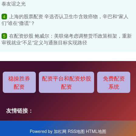
泰友谊之光
上海的股票配资 辛选否认卫生巾含致癌物，辛巴和“家人
4
们”谁在“撒谎”？
在配资炒股 鲍威尔：美联储考虑调整货币政策框架，重新
5
审视就业“不足”定义与通胀目标实现路径
稳操胜券
配资平台和配资炒股
免费配资
配资
配资
系统
友情链接：
Powered by
加杠网
RSS地图
HTML地图